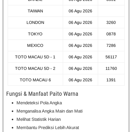
TAIWAN
06 Agu 2026
LONDON
06 Agu 2026
3260
TOKYO
06 Agu 2026
0878
MEXICO
06 Agu 2026
7286
TOTO MACAU 5D - 1
06 Agu 2026
56117
TOTO MACAU 5D - 2
06 Agu 2026
11760
TOTO MACAU 6
06 Agu 2026
1391
Fungsi & Manfaat Paito Warna
Mendeteksi Pola Angka
Menganalisa Angka Main dan Mati
Melihat Statistik Harian
Membantu Prediksi Lebih Akurat