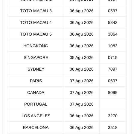
TOTO MACAU 3
06 Agu 2026
0597
TOTO MACAU 4
06 Agu 2026
5843
TOTO MACAU 5
06 Agu 2026
3064
HONGKONG
06 Agu 2026
1083
SINGAPORE
05 Agu 2026
0715
SYDNEY
06 Agu 2026
7097
PARIS
07 Agu 2026
0697
CANADA
07 Agu 2026
8099
PORTUGAL
07 Agu 2026
LOS ANGELES
06 Agu 2026
3270
BARCELONA
06 Agu 2026
3518