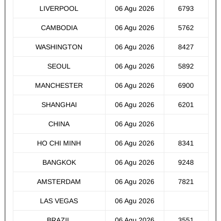
LIVERPOOL
06 Agu 2026
6793
CAMBODIA
06 Agu 2026
5762
WASHINGTON
06 Agu 2026
8427
SEOUL
06 Agu 2026
5892
MANCHESTER
06 Agu 2026
6900
SHANGHAI
06 Agu 2026
6201
CHINA
06 Agu 2026
HO CHI MINH
06 Agu 2026
8341
BANGKOK
06 Agu 2026
9248
AMSTERDAM
06 Agu 2026
7821
LAS VEGAS
06 Agu 2026
BRAZIL
06 Agu 2026
3551