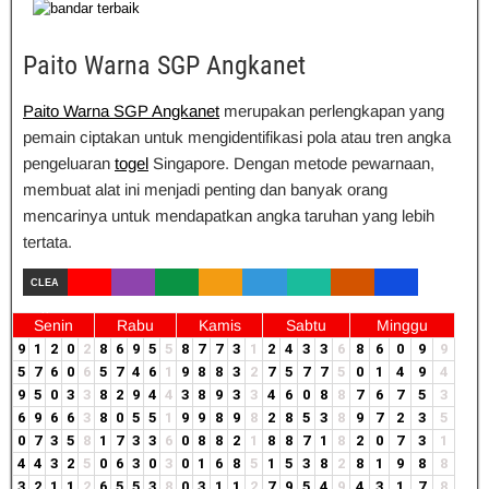
Paito Warna SGP Angkanet
Paito Warna SGP Angkanet
merupakan perlengkapan yang
pemain ciptakan untuk mengidentifikasi pola atau tren angka
pengeluaran
togel
Singapore. Dengan metode pewarnaan,
membuat alat ini menjadi penting dan banyak orang
mencarinya untuk mendapatkan angka taruhan yang lebih
tertata.
CLEA
R
Senin
Rabu
Kamis
Sabtu
Minggu
9
1
2
0
2
8
6
9
5
5
8
7
7
3
1
2
4
3
3
6
8
6
0
9
9
5
7
6
0
6
5
7
4
6
1
9
8
8
3
2
7
5
7
7
5
0
1
4
9
4
9
5
0
3
3
8
2
9
4
4
3
8
9
3
3
4
6
0
8
8
7
6
7
5
3
6
9
6
6
3
8
0
5
5
1
9
9
8
9
8
2
8
5
3
8
9
7
2
3
5
0
7
3
5
8
1
7
3
3
6
0
8
8
2
1
8
8
7
1
8
2
0
7
3
1
4
4
3
2
5
0
6
3
0
3
0
1
6
8
5
1
5
3
8
2
8
1
9
8
8
3
2
1
1
2
6
5
5
3
8
0
3
1
1
2
7
9
5
4
9
4
3
1
7
8