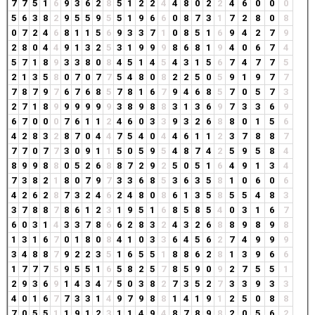
7
7
5
1
6
9
3
6
2
8
5
1
2
2
4
4
8
0
2
2
4
6
0
0
0
5
6
3
8
2
9
5
5
9
5
5
1
9
6
6
0
8
7
3
1
7
2
8
0
8
0
7
2
4
6
8
1
1
5
6
9
3
3
7
1
0
8
5
1
6
9
4
2
7
9
2
8
0
4
4
9
1
3
2
5
3
1
9
9
9
8
6
8
1
9
4
0
6
7
4
5
7
1
8
9
3
3
8
0
8
4
5
1
4
5
4
3
1
5
6
7
4
7
7
5
2
1
3
5
8
0
7
0
7
7
5
4
8
0
8
2
2
5
0
5
9
1
9
7
7
7
8
7
9
7
6
7
6
8
5
7
8
1
6
7
9
4
6
8
5
7
0
5
7
3
2
7
1
8
9
9
9
9
9
9
3
8
9
8
8
3
1
3
6
9
7
3
3
6
9
6
7
0
0
0
7
6
1
1
2
4
6
0
3
3
9
3
2
6
8
8
0
1
5
6
4
2
8
3
2
8
7
0
4
4
7
5
4
0
4
4
6
1
1
2
3
7
8
8
7
7
7
0
7
7
3
0
9
1
1
5
0
5
9
5
4
8
7
4
2
5
9
5
8
4
8
9
9
8
8
0
5
2
6
8
8
7
2
9
2
5
0
5
1
6
4
9
1
3
4
7
3
8
2
1
8
0
7
9
7
3
3
6
8
5
3
6
3
5
8
1
0
6
0
6
4
2
6
2
8
7
3
2
4
6
2
4
8
0
8
6
1
3
5
8
5
5
4
8
3
3
7
8
8
7
8
6
1
2
3
1
9
5
1
6
8
5
8
5
4
0
3
1
6
7
6
0
3
1
4
3
3
7
8
6
6
2
8
3
2
4
3
2
6
8
8
9
8
9
8
1
3
1
6
7
0
1
8
0
8
4
1
0
3
3
6
4
5
6
2
7
4
9
9
9
3
4
8
8
7
9
2
2
3
5
1
6
5
5
1
8
8
6
2
8
1
3
9
6
6
1
7
7
7
5
9
5
5
1
6
5
8
2
5
7
8
5
9
0
9
2
7
5
5
1
2
9
3
6
9
1
4
3
4
7
5
0
3
8
2
7
3
5
2
7
3
3
9
3
3
4
0
1
6
7
7
3
3
1
4
9
7
9
8
8
1
4
1
9
1
2
5
0
8
8
7
0
5
5
1
1
9
1
2
3
1
1
4
9
4
8
7
8
9
8
2
0
5
6
2