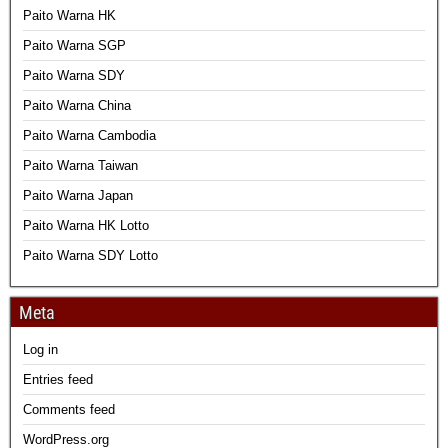
Paito Warna HK
Paito Warna SGP
Paito Warna SDY
Paito Warna China
Paito Warna Cambodia
Paito Warna Taiwan
Paito Warna Japan
Paito Warna HK Lotto
Paito Warna SDY Lotto
Meta
Log in
Entries feed
Comments feed
WordPress.org