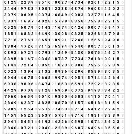
0
1
2
5
7
2
2
3
9
3
8
5
1
6
7
0
0
2
7
9
4
7
3
4
7
8
2
6
1
7
2
2
1
5
6
2
4
4
4
8
9
7
8
8
7
8
0
0
1
1
2
3
3
8
2
6
8
7
6
4
9
6
0
8
8
4
2
0
2
2
3
0
7
9
7
0
6
9
5
5
0
3
7
4
2
6
8
4
9
4
9
0
0
3
3
3
2
7
7
5
1
6
4
5
9
5
8
3
1
4
1
6
9
7
7
4
0
2
8
1
5
7
9
9
9
8
3
5
8
4
7
5
9
8
8
2
2
1
5
6
0
5
2
5
7
6
0
7
9
7
0
1
4
3
7
1
6
7
4
2
0
4
2
6
8
0
0
0
7
7
5
9
4
7
2
1
8
5
1
6
6
8
3
2
5
6
4
9
9
9
3
0
0
8
8
0
3
2
5
7
0
2
6
8
5
3
7
9
8
8
7
7
1
6
7
2
7
6
1
7
8
6
5
1
6
8
9
9
1
1
7
2
4
8
3
1
2
6
6
3
9
4
9
8
8
1
3
0
4
4
4
7
2
6
8
7
1
1
2
3
6
5
9
4
4
9
6
4
0
4
8
0
5
7
3
5
0
1
3
4
0
8
9
3
3
6
7
2
1
3
0
7
9
8
8
1
2
4
9
4
5
4
3
0
3
0
0
7
5
3
4
4
2
7
9
8
3
9
5
5
8
1
6
7
4
0
3
4
8
3
8
7
3
7
1
7
7
3
4
7
7
6
1
8
9
0
0
1
5
6
9
1
4
3
7
7
2
1
4
5
0
8
5
5
1
1
8
2
3
5
6
8
8
6
5
7
5
2
5
7
5
2
3
9
3
0
0
2
3
5
1
3
9
4
4
2
1
3
2
5
8
9
3
6
9
6
2
9
6
6
8
5
8
9
8
8
0
3
5
8
6
9
4
4
8
4
6
7
5
3
9
6
6
8
5
9
9
7
4
2
9
9
5
1
6
5
7
1
4
5
4
2
6
4
1
6
9
3
8
2
9
8
9
6
6
8
4
7
4
2
1
8
5
3
8
6
5
9
1
1
7
2
9
2
2
8
2
3
5
8
4
4
2
9
2
9
7
0
8
8
8
1
2
8
1
6
9
6
9
6
6
0
7
2
9
9
1
9
3
3
3
4
2
2
4
7
9
6
0
6
6
6
5
9
5
9
0
1
0
1
9
8
9
0
9
6
5
0
8
8
4
1
1
0
1
7
0
4
1
5
2
8
6
9
6
6
2
3
7
1
4
8
2
5
7
0
8
7
0
7
8
1
5
7
3
4
5
1
8
9
8
1
5
9
5
9
9
0
2
2
1
2
5
4
9
9
5
7
2
9
7
4
5
3
8
3
7
1
4
5
6
4
1
2
3
7
2
4
2
6
1
4
5
1
6
6
5
2
3
5
3
6
3
7
1
5
7
5
1
6
9
7
1
6
7
1
8
3
1
4
3
3
8
9
8
3
9
4
1
5
5
4
5
1
6
6
1
9
3
3
4
2
2
6
8
0
5
9
5
5
1
0
7
4
2
3
6
2
3
5
3
8
4
0
4
0
7
2
1
3
2
0
4
0
4
2
2
8
9
8
9
6
0
7
7
6
4
9
6
6
8
5
5
6
2