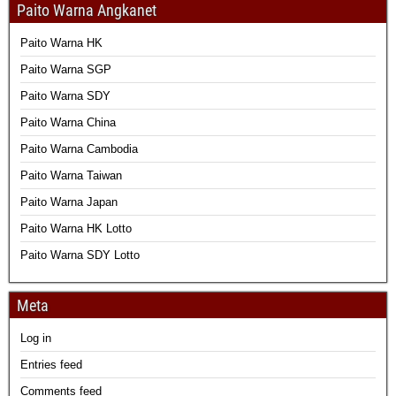
Paito Warna Angkanet
Paito Warna HK
Paito Warna SGP
Paito Warna SDY
Paito Warna China
Paito Warna Cambodia
Paito Warna Taiwan
Paito Warna Japan
Paito Warna HK Lotto
Paito Warna SDY Lotto
Meta
Log in
Entries feed
Comments feed