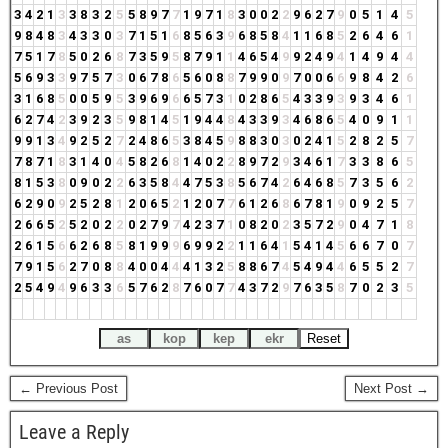
3
4
2
1
3
3
8
3
2
5
5
8
9
7
7
1
9
7
1
8
3
0
0
2
2
9
6
2
7
9
0
5
1
4
5
9
8
4
8
3
4
3
3
0
3
7
1
5
1
6
8
5
6
3
9
6
8
5
8
4
1
1
6
8
5
2
6
4
6
1
7
5
1
7
8
5
0
2
6
8
7
3
5
9
5
8
7
9
1
1
4
6
5
4
9
9
2
4
9
4
1
4
9
4
4
5
6
9
3
3
9
7
5
7
3
0
6
7
8
6
5
6
0
8
8
7
9
9
0
9
7
0
0
6
6
9
8
4
2
6
3
1
6
8
5
0
0
5
9
5
3
9
6
9
6
6
5
7
3
1
0
2
8
6
5
4
3
3
9
3
9
3
4
6
1
6
2
7
4
2
3
9
2
3
5
9
8
1
4
5
1
9
4
4
8
4
3
3
9
3
4
6
8
6
5
4
0
9
1
1
9
9
1
3
4
9
2
5
2
7
2
4
8
6
5
3
8
4
5
9
8
8
3
0
3
0
2
4
1
5
2
8
2
5
7
7
8
7
1
8
3
1
4
0
4
5
8
2
6
8
1
4
0
2
2
8
9
7
2
9
3
4
6
1
7
3
3
8
6
5
8
1
5
3
8
0
9
0
2
2
6
3
5
8
4
4
7
5
3
8
5
6
7
4
2
6
4
6
8
5
7
3
5
6
2
6
2
9
0
9
2
5
2
8
1
2
0
6
5
2
1
2
0
7
7
6
1
2
6
8
6
7
8
1
9
0
9
2
5
7
2
6
6
5
2
5
2
0
2
2
0
2
7
9
7
4
2
3
7
1
0
8
2
0
2
3
5
7
2
9
0
4
7
1
8
2
6
1
5
6
6
2
6
8
5
8
1
9
9
9
6
9
9
2
2
1
1
6
4
1
5
4
1
4
5
6
6
7
0
7
7
9
1
5
6
2
7
0
8
8
4
0
0
4
4
4
1
3
2
5
8
8
6
7
4
5
4
9
4
4
6
5
5
2
7
2
5
4
9
4
9
6
3
3
6
5
7
6
2
8
7
6
0
7
7
4
3
7
2
9
7
6
3
5
8
7
0
2
3
5
← Previous Post
Next Post →
Leave a Reply