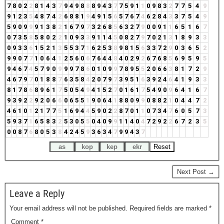
7
8
0
2
2
8
1
4
3
7
9
4
9
8
8
8
9
4
3
7
7
5
9
1
1
0
9
8
3
2
7
7
5
4
9
9
1
2
3
5
4
8
7
4
2
6
8
8
1
9
4
9
1
5
6
5
7
6
7
4
6
2
8
4
3
3
7
5
4
9
5
9
0
9
9
9
1
3
8
2
1
6
7
9
7
3
2
6
8
5
6
3
2
7
9
0
0
9
1
1
6
5
1
6
7
0
7
3
5
8
5
8
0
2
2
1
0
9
3
3
9
1
1
4
5
0
8
2
7
9
7
0
2
1
3
1
8
9
3
3
0
9
3
3
6
1
5
2
1
3
5
5
3
7
1
6
2
5
3
8
9
8
1
5
6
3
3
7
2
9
0
3
6
5
2
9
9
0
7
7
1
0
6
4
1
2
5
6
0
6
7
6
4
4
8
4
0
2
9
2
6
7
6
8
5
6
9
5
9
5
9
4
6
7
4
5
7
9
0
9
9
9
7
8
6
0
1
0
9
9
7
8
9
5
5
2
0
6
6
3
8
1
7
2
9
4
6
7
9
7
0
1
8
8
7
6
3
5
8
4
2
0
7
9
7
3
9
5
1
6
3
9
2
4
6
4
1
9
3
3
8
1
7
8
6
8
9
6
1
7
5
0
5
4
9
4
1
5
2
7
0
1
6
1
7
5
4
9
0
9
6
4
1
6
7
9
3
9
2
2
9
2
0
6
6
0
6
5
5
1
9
0
6
4
1
8
8
0
9
9
0
8
8
2
1
0
4
4
7
2
4
6
1
0
1
2
1
7
7
5
1
6
9
4
4
5
9
0
2
2
8
7
0
1
1
0
7
3
4
7
6
0
5
7
3
5
9
3
7
1
6
5
8
3
2
5
3
0
5
5
0
4
0
9
9
1
1
4
0
4
7
2
9
2
2
6
7
2
3
5
0
0
8
7
6
8
0
5
3
8
4
2
4
5
9
3
6
3
4
7
9
9
4
3
7
Next Post →
Leave a Reply
Your email address will not be published.
Required fields are marked
*
Comment
*