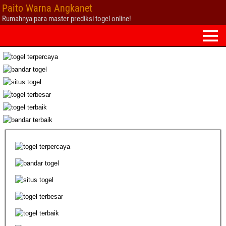
Paito Warna Angkanet
Rumahnya para master prediksi togel online!