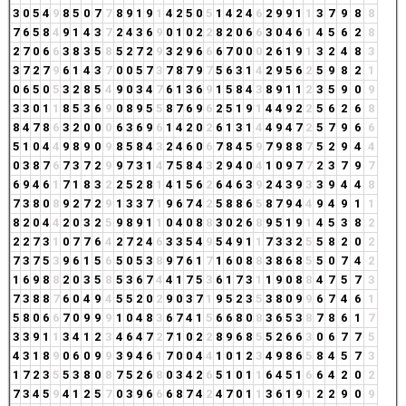
3
0
5
4
9
8
5
0
7
7
8
9
1
9
1
4
2
5
0
5
1
4
2
4
6
2
9
9
1
1
3
7
9
8
8
7
6
5
8
4
9
1
4
3
7
2
4
3
6
9
0
1
0
2
2
8
2
0
6
6
3
0
4
6
1
4
5
6
2
8
2
7
0
6
6
3
8
3
5
8
5
2
7
2
9
3
2
9
6
6
6
7
0
0
0
2
6
1
9
1
3
2
4
8
3
3
7
2
7
9
6
1
4
3
7
0
0
5
7
3
7
8
7
9
7
5
6
3
1
4
2
9
5
6
2
5
9
8
2
1
0
6
5
0
5
3
2
8
5
4
9
0
3
4
7
6
1
3
6
9
1
5
8
4
3
8
9
1
1
2
3
5
9
0
9
3
3
0
1
1
8
5
3
6
9
0
8
9
5
5
8
7
6
9
6
2
5
1
9
1
4
4
9
2
2
5
6
2
6
8
8
4
7
8
6
3
2
0
0
0
6
3
6
9
6
1
4
2
0
2
6
1
3
1
4
4
9
4
7
2
5
7
9
6
6
5
1
0
4
4
9
8
9
0
9
8
5
8
4
3
2
4
6
0
6
7
8
4
5
9
7
9
8
8
7
5
2
9
4
4
0
3
8
7
6
7
3
7
2
9
9
7
3
1
4
7
5
8
4
3
2
9
4
0
4
1
0
9
7
7
2
3
7
9
7
6
9
4
6
1
7
1
8
3
2
2
5
2
8
1
4
1
5
6
2
6
4
6
3
9
2
4
3
9
3
3
9
4
4
8
7
3
8
0
8
9
2
7
2
9
1
3
3
7
1
9
6
7
4
2
5
8
8
6
5
8
7
9
4
4
9
4
9
1
1
8
2
0
4
4
2
0
3
2
5
9
8
9
1
1
0
4
0
8
8
3
0
2
6
8
9
5
1
9
1
4
5
3
8
2
2
2
7
3
1
0
7
7
6
4
2
7
2
4
6
3
3
5
4
9
5
4
9
1
1
7
3
3
2
5
5
8
2
0
2
7
3
7
5
3
9
6
1
5
6
5
0
5
3
8
9
7
6
1
7
1
6
0
8
8
3
8
6
8
5
5
0
7
4
2
1
6
9
8
8
2
0
3
5
8
5
3
6
7
4
4
1
7
5
3
6
1
7
3
1
1
9
0
8
8
4
7
5
7
3
7
3
8
8
7
6
0
4
9
4
5
5
2
0
2
9
0
3
7
1
9
5
2
3
5
3
8
0
9
9
6
7
4
6
1
5
8
0
6
6
7
0
9
9
9
1
0
4
8
3
6
7
4
1
5
6
6
8
0
8
3
6
5
3
8
7
8
6
1
7
3
3
9
1
1
3
4
1
2
3
4
6
4
7
2
7
1
0
2
2
8
9
6
8
5
5
2
6
6
3
0
6
7
7
5
4
3
1
8
9
0
6
0
9
9
3
9
4
6
1
7
0
0
4
4
1
0
1
2
3
4
9
8
6
5
8
4
5
7
3
1
7
2
3
5
5
3
8
0
8
7
5
2
6
8
0
3
4
2
6
5
1
0
1
1
6
4
5
1
6
6
4
2
0
2
7
3
4
5
9
4
1
2
5
7
0
3
9
6
6
6
8
7
4
2
4
7
0
1
1
3
6
1
9
1
2
2
9
0
9