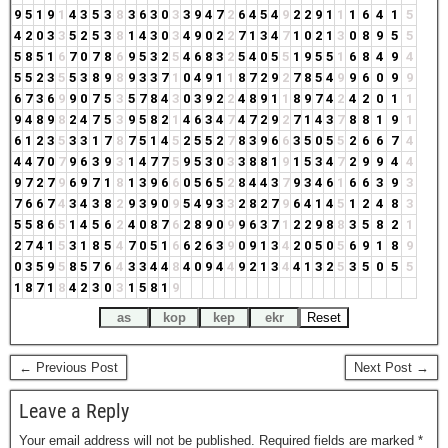
9
5
1
9
1
4
3
5
3
8
3
6
3
0
3
3
9
4
7
2
6
4
5
4
9
2
2
9
1
1
1
6
4
1
5
4
2
0
3
3
5
2
5
3
8
1
4
3
0
3
4
9
0
2
2
7
1
3
4
7
1
0
2
1
3
0
8
9
5
5
5
8
5
1
6
7
0
7
8
6
9
5
3
2
5
4
6
8
3
2
5
4
0
5
5
1
9
5
5
1
6
8
4
9
4
5
5
2
3
5
5
3
8
9
8
9
3
3
7
1
0
4
9
1
1
8
7
2
9
2
7
8
5
4
9
9
6
0
9
9
6
7
3
6
9
9
0
7
5
3
5
7
8
4
3
0
3
9
2
2
4
8
9
1
1
8
9
7
4
2
4
2
0
1
1
9
4
8
9
8
2
4
7
5
3
9
5
8
2
1
4
6
3
4
7
4
7
2
9
2
7
1
4
3
7
8
8
1
9
1
6
1
2
3
5
3
3
1
7
8
7
5
1
4
5
2
5
5
2
7
8
3
9
6
6
3
5
0
5
5
2
6
6
7
4
4
4
7
0
7
9
6
3
9
3
1
4
7
7
5
9
5
3
0
3
3
8
8
1
9
1
5
3
4
7
2
9
9
4
4
9
7
2
7
9
6
9
7
1
8
1
3
9
6
6
0
5
6
5
2
8
4
4
3
7
9
3
4
6
1
6
6
3
9
3
7
6
6
7
4
3
4
3
8
2
9
3
9
0
9
5
4
9
3
3
2
8
2
7
9
6
4
1
4
5
1
2
4
8
3
5
5
8
6
5
1
4
5
6
2
4
0
8
7
6
2
8
9
0
9
9
6
3
7
1
2
2
9
8
8
3
5
8
2
1
2
7
4
1
5
3
1
8
5
4
7
0
5
1
6
6
2
6
3
9
0
9
1
3
4
2
0
5
0
5
6
9
1
8
9
0
3
5
9
5
8
5
7
6
4
3
3
4
4
8
4
0
9
4
4
9
2
1
3
4
4
1
3
2
5
3
5
0
5
5
1
8
7
1
8
4
2
3
0
3
1
5
8
1
9
← Previous Post
Next Post →
Leave a Reply
Your email address will not be published.
Required fields are marked
*