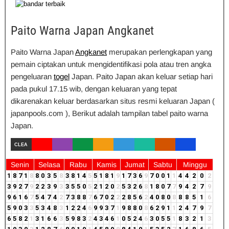
Paito Warna Japan Angkanet
Paito Warna Japan
Angkanet
merupakan perlengkapan yang
pemain ciptakan untuk mengidentifikasi pola atau tren angka
pengeluaran
togel
Japan. Paito Japan akan keluar setiap hari
pada pukul 17.15 wib, dengan keluaran yang tepat
dikarenakan keluar berdasarkan situs resmi keluaran Japan (
japanpools.com ), Berikut adalah tampilan tabel paito warna
Japan.
CLEA
R
Senin
Selasa
Rabu
Kamis
Jumat
Sabtu
Minggu
1
8
7
1
8
8
0
3
5
8
3
8
1
4
5
5
1
8
1
9
1
7
3
6
9
7
0
0
1
1
4
4
2
0
2
3
9
2
7
9
2
2
3
9
3
3
5
5
0
5
2
1
2
0
2
5
3
2
6
8
1
8
0
7
7
9
4
2
7
9
9
6
1
6
7
5
4
7
4
2
7
3
8
8
7
6
7
0
2
2
2
8
5
6
2
4
0
8
0
8
8
8
5
1
6
5
9
0
3
3
5
3
4
8
3
1
2
2
4
6
9
9
3
7
1
9
8
8
0
8
6
2
9
1
1
2
4
7
9
7
6
5
8
2
1
3
1
6
6
3
5
9
8
3
2
4
3
4
6
1
0
5
2
4
6
3
0
5
5
1
8
3
2
1
3