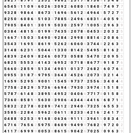
3
8
2
7
9
8
7
9
1
1
2
3
5
2
7
9
8
6
2
8
2
5
1
7
8
8
7
3
6
9
1
3
4
8
3
6
5
4
5
9
1
1
0
9
9
6
0
2
6
8
3
0
9
2
2
6
0
8
0
8
1
8
4
0
4
7
4
9
7
7
9
3
2
8
1
9
8
6
4
1
8
6
7
3
1
1
6
9
6
6
5
6
1
2
3
4
9
6
4
1
5
7
2
7
9
8
2
5
0
5
6
0
8
6
5
5
1
0
3
3
7
8
8
5
4
2
4
9
6
6
6
8
3
1
4
4
0
5
9
5
7
9
0
5
5
8
4
0
1
1
3
0
1
9
1
5
0
3
0
3
2
5
9
7
7
1
0
0
5
5
2
9
6
3
9
0
3
8
4
3
4
8
1
5
6
0
1
9
9
9
7
4
3
5
8
2
0
7
8
6
0
4
5
3
8
2
0
3
2
5
1
6
6
7
4
1
5
0
3
3
5
4
9
0
9
9
2
8
4
3
2
9
9
8
8
8
8
1
4
5
2
0
8
6
5
3
5
4
3
7
1
6
9
5
5
8
6
1
9
1
5
2
6
2
8
6
0
6
0
6
3
7
4
4
8
2
2
6
3
9
3
1
4
8
3
6
2
3
1
4
5
0
4
4
8
1
3
3
0
3
8
1
4
2
6
5
4
9
5
5
8
1
6
2
8
4
8
3
9
3
2
4
0
9
9
8
2
4
6
1
0
0
7
3
1
0
5
8
8
7
5
4
7
0
7
2
0
9
5
5
6
8
2
5
7
5
5
5
3
8
4
1
4
3
7
6
9
5
2
7
0
7
1
8
9
8
6
7
7
5
9
1
8
7
6
5
6
6
0
6
2
8
5
9
5
5
1
3
4
7
4
9
0
1
1
0
1
3
7
1
2
6
8
2
1
6
0
7
6
4
0
9
5
5
1
3
1
8
7
6
9
7
9
5
5
3
6
4
3
7
4
5
2
6
8
2
0
7
3
1
3
2
1
4
5
1
6
5
9
5
5
2
9
5
5
9
0
0
1
1
1
5
4
5
9
9
7
3
7
1
2
5
5
6
2
3
4
0
4
4
7
7
5
8
4
2
8
2
9
2
5
7
3
6
9
6
6
9
4
4
7
9
3
0
3
3
9
7
4
2
1
5
1
8
9
5
7
8
7
6
6
1
4
8
3
3
8
9
5
5
4
9
5
2
7
0
4
0
6
6
7
7
1
7
8
0
1
5
8
4
7
3
6
0
6
8
5
8
1
9
5
6
3
0
3
3
9
0
6
6
4
3
4
4
8
4
4
1
6
7
6
8
7
1
8
5
8
3
2
5
2
2
7
8
6
0
2
8
9
8
7
4
1
2
3
2
9
4
0
4
7
3
2
5
7
6
5
5
3
8
3
5
8
5
4
2
2
8
4
3
5
9
6
2
8
0
6
1
1
2
8
2
3
3
6
4
2
1
6
7
2
4
1
7
8
0
4
8
8
7
0
2
5
3
8
9
1
6
8
5
0
6
3
6
9
9
1
1
1
2
3
9
4
1
5
0
8
3
4
7
6
7
1
6
7
7
6
5
6
2
5
9
7
5
3
8
6
0
9
9
9
4
9
9
9
7
6
8
2
1
9
7
2
0
2
4
1
1
7
8
6
9
9
9
9
0
0
5
3
8
8
6
1
5
6
9
0
4
2
6
7
0
2
5
7
0
9
6
3
9