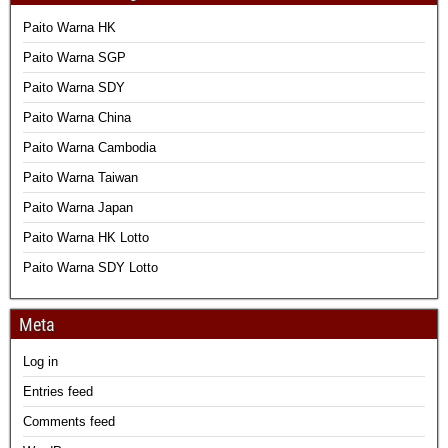
Paito Warna HK
Paito Warna SGP
Paito Warna SDY
Paito Warna China
Paito Warna Cambodia
Paito Warna Taiwan
Paito Warna Japan
Paito Warna HK Lotto
Paito Warna SDY Lotto
Meta
Log in
Entries feed
Comments feed