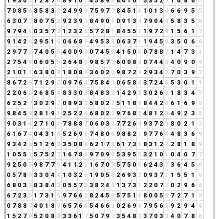
1
9
3
0
3
1
2
8
7
6
8
9
1
0
1
4
5
8
9
8
8
4
1
0
1
5
3
5
2
7
1
6
8
6
5
7
0
8
5
4
8
5
8
3
2
2
4
9
9
9
7
5
9
7
7
8
4
5
1
6
1
0
1
3
4
6
6
9
5
5
6
3
0
7
7
8
0
7
5
3
9
2
3
9
3
8
4
9
0
9
0
9
1
3
4
7
9
0
4
4
5
8
3
5
8
9
7
9
4
4
0
3
5
7
3
1
2
3
2
5
5
7
2
8
1
8
4
5
5
1
1
9
7
2
9
1
5
6
1
7
9
1
4
2
6
2
9
5
1
6
0
6
6
8
5
4
9
5
3
8
0
6
3
7
1
1
9
4
5
9
3
5
0
6
6
2
9
7
7
5
7
4
0
5
5
4
0
0
9
9
0
7
4
5
9
4
1
5
0
5
0
7
8
8
7
1
4
7
3
1
2
7
5
4
9
0
6
0
5
5
2
6
4
8
3
9
8
5
7
3
6
0
0
8
8
0
7
4
4
8
4
0
9
0
9
2
1
0
1
1
6
3
8
0
8
1
8
0
8
8
3
6
0
2
2
9
8
7
2
9
2
9
3
4
7
7
0
3
9
3
8
6
7
2
9
7
1
2
9
2
0
9
7
6
4
7
5
8
4
3
0
6
5
8
4
3
7
2
4
6
5
3
0
1
1
2
2
0
6
6
2
6
8
5
4
8
3
3
0
3
8
4
8
3
2
1
4
2
9
2
3
0
2
6
8
1
8
3
4
7
6
2
5
2
7
3
0
2
9
2
0
8
9
3
3
5
8
0
2
2
5
1
1
8
9
8
4
4
2
6
6
1
6
9
6
9
8
4
5
9
2
8
1
9
1
2
5
2
2
4
6
8
0
2
2
9
7
6
8
5
4
8
1
2
3
4
9
2
3
5
9
0
3
1
4
2
7
1
0
1
7
8
8
8
7
0
6
0
3
3
7
7
2
6
8
9
3
7
2
9
8
0
2
1
3
6
1
6
7
4
0
4
3
1
4
5
2
6
9
6
7
4
8
0
8
9
8
8
2
1
9
7
7
6
4
4
8
3
6
9
9
3
4
2
6
5
1
2
6
8
3
5
0
8
8
6
2
1
7
8
6
1
7
3
1
8
3
1
2
3
2
8
1
8
9
1
0
5
5
1
5
7
5
2
7
1
6
7
8
6
9
7
0
9
9
5
3
9
5
5
3
2
1
0
1
0
4
0
7
7
9
2
5
0
5
9
8
7
7
5
4
1
1
2
3
1
6
7
0
7
5
7
5
0
5
6
2
4
3
7
3
6
4
5
9
0
5
7
8
6
3
3
0
4
4
1
0
3
2
5
1
9
0
5
5
2
6
9
3
3
0
9
3
7
1
1
5
5
1
6
6
8
0
3
3
8
3
8
4
3
0
5
5
7
3
3
8
2
4
6
1
3
7
3
1
2
2
0
7
7
0
2
9
6
6
6
7
2
3
5
1
7
3
1
4
9
7
6
6
3
8
2
4
5
9
5
7
5
1
6
8
0
0
5
5
7
2
7
1
8
0
7
8
8
7
4
0
1
8
9
6
5
7
6
4
5
4
6
6
3
0
2
6
9
6
7
9
5
6
2
9
2
9
4
4
1
5
2
7
9
5
2
0
8
8
3
3
6
1
7
5
0
7
9
7
3
5
4
8
3
3
7
0
3
3
4
0
7
8
6