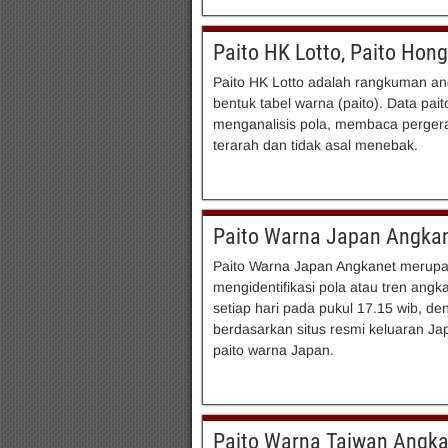
Paito HK Lotto, Paito Hon
Paito HK Lotto adalah rangkuman an
bentuk tabel warna (paito). Data pai
menganalisis pola, membaca pergera
terarah dan tidak asal menebak.
Paito Warna Japan Angka
Paito Warna Japan Angkanet merupa
mengidentifikasi pola atau tren angk
setiap hari pada pukul 17.15 wib, d
berdasarkan situs resmi keluaran Jap
paito warna Japan.
Paito Warna Taiwan Angka