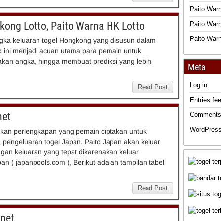
Paito War
gkong Lotto, Paito Warna HK Lotto
Paito Warn
Paito War
gka keluaran togel Hongkong yang disusun dalam
to ini menjadi acuan utama para pemain untuk
kan angka, hingga membuat prediksi yang lebih
Meta
Log in
Read Post
Entries fe
net
Comments
WordPress
kan perlengkapan yang pemain ciptakan untuk
a pengeluaran togel Japan. Paito Japan akan keluar
engan keluaran yang tepat dikarenakan keluar
an ( japanpools.com ), Berikut adalah tampilan tabel
Read Post
net