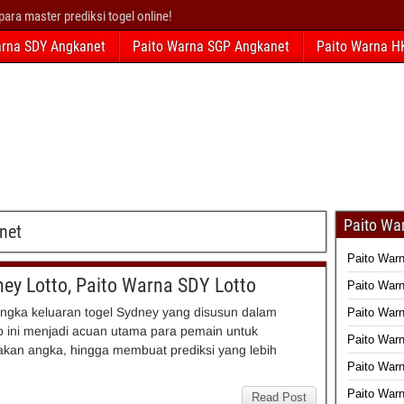
ara master prediksi togel online!
arna SDY Angkanet
Paito Warna SGP Angkanet
Paito Warna H
Paito Wa
net
Paito War
ney Lotto, Paito Warna SDY Lotto
Paito War
ngka keluaran togel Sydney yang disusun dalam
Paito War
to ini menjadi acuan utama para pemain untuk
Paito War
kan angka, hingga membuat prediksi yang lebih
Paito War
Paito War
Read Post