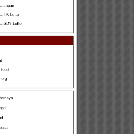
na Japan
a HK Lotto
na SDY Lotto
ed
 feed
.org